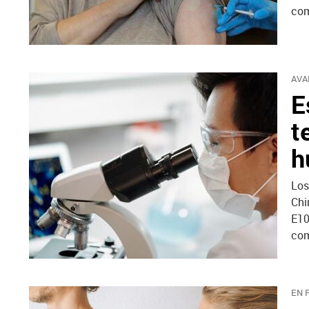
com
AVA
E
t
h
Los
Chi
E10
com
EN 