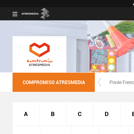
COMPROMISO ATRESMEDIA
Ponle Fren
A
B
C
D