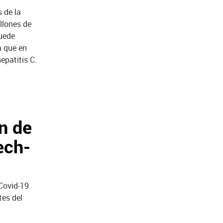
 de la
llones de
puede
a que en
patitis C.
n de
ech-
Covid-19
tes del