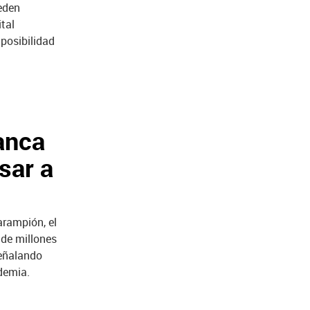
eden
tal
 posibilidad
anca
sar a
rampión, el
 de millones
señalando
ndemia.