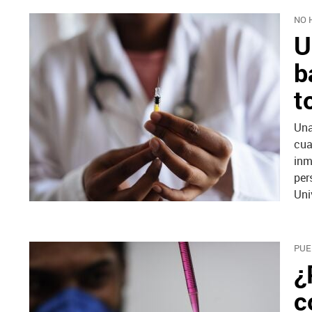
NO 
U
b
t
Una
cua
inm
per
Uni
PUE
¿
c