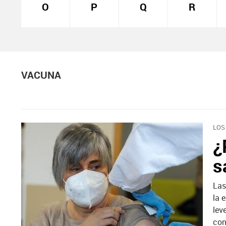
O
P
Q
R
VACUNA
LOS
¿
s
Las
la 
lev
con