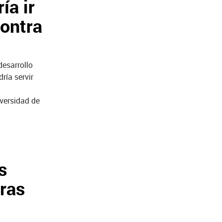
ía ir
ontra
desarrollo
ría servir
iversidad de
s
tras