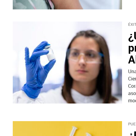
ÉXI
¿
p
A
Una
Cie
Cor
aso
mod
PUE
¿