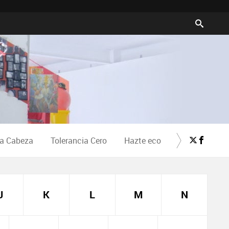
la Cabeza
Tolerancia Cero
Hazte eco
Crea Cultura
J
K
L
M
N