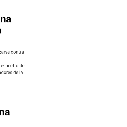
una
a
zarse contra
 espectro de
adores de la
una