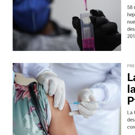
58 
hep
nue
des
201
FRE
L
l
P
La 
des
cor