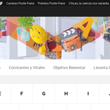
Carreras Ponle Freno
Premios Ponle Freno
Chicas, la ciencia nos necesita
o
Constantes y Vitales
Objetivo Bienestar
Levanta 
E
F
G
H
I