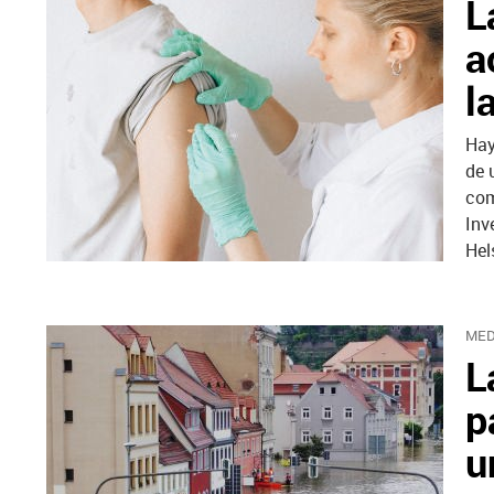
L
a
l
Hay
de 
com
Inv
Hel
MED
L
p
u