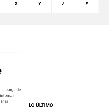
X
Y
Z
#
e
 la carga de
 síntomas
ar si
LO ÚLTIMO