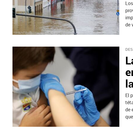
Los
pro
imp
de 
DES
L
e
l
El 
tét
de 
que