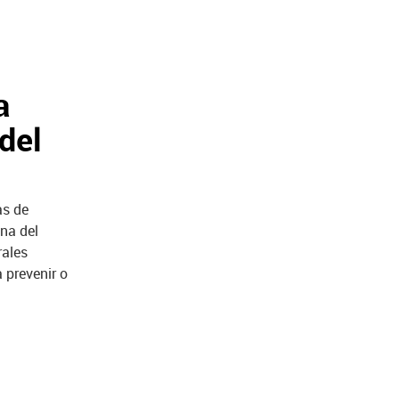
a
del
as de
na del
rales
 prevenir o