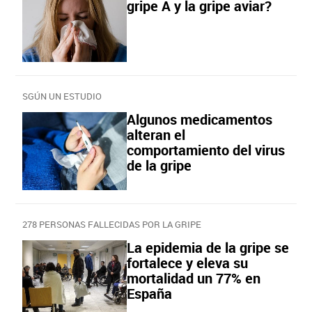
gripe A y la gripe aviar?
SGÚN UN ESTUDIO
Algunos medicamentos
alteran el
comportamiento del virus
de la gripe
278 PERSONAS FALLECIDAS POR LA GRIPE
La epidemia de la gripe se
fortalece y eleva su
mortalidad un 77% en
España