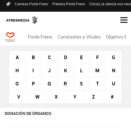
Carreras Ponle Freno
Premios Ponle Freno
Chicas, la ciencia nos nece
Ponle Freno
Constantes y Vitales
Objetivo Bi
A
B
C
D
E
F
G
H
I
J
K
L
M
N
O
P
Q
R
S
T
U
V
W
X
Y
Z
#
DONACIÓN DE ÓRGANOS