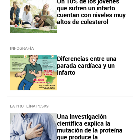
Un 10% de los jóvenes
que sufren un infarto
cuentan con niveles muy
altos de colesterol
INFOGRAFÍA
Diferencias entre una
parada cardíaca y un
infarto
LA PROTEÍNA PCSK9
Una investigación
científica explica la
mutación de la proteína
que produce la