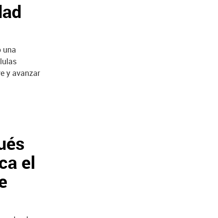
dad
o una
lulas
e y avanzar
pués
ca el
e