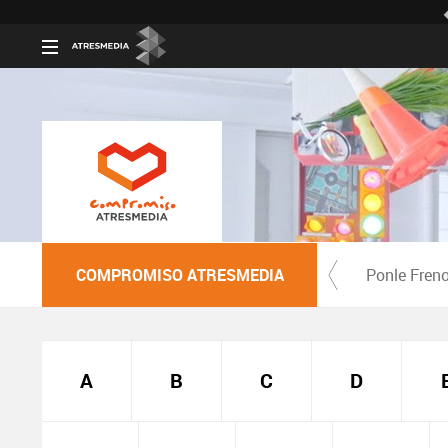
COMPROMISO ATRESMEDIA
Ponle Fren
A
B
C
D