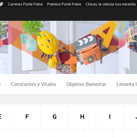
Carreras Ponle Freno
Premios Ponle Freno
Chicas, la ciencia nos necesita
o
Constantes y Vitales
Objetivo Bienestar
Levanta 
E
F
G
H
I