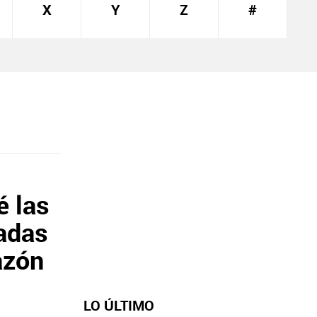
X
Y
Z
#
é las
adas
azón
LO ÚLTIMO