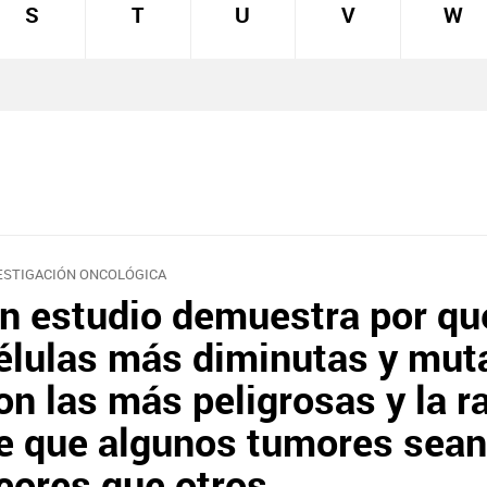
S
T
U
V
W
ESTIGACIÓN ONCOLÓGICA
n estudio demuestra por qu
élulas más diminutas y mut
on las más peligrosas y la r
e que algunos tumores sean
eores que otros