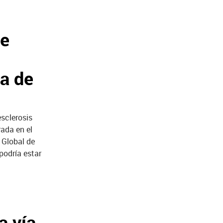
re
da de
esclerosis
ada en el
 Global de
podría estar
a vía