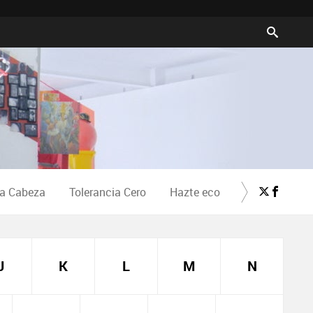
la Cabeza
Tolerancia Cero
Hazte eco
Crea Cultura
J
K
L
M
N