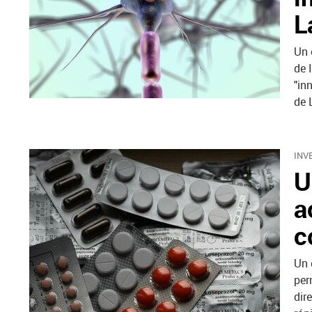
L
Un 
de 
"in
de 
INV
U
a
c
Un 
per
dir