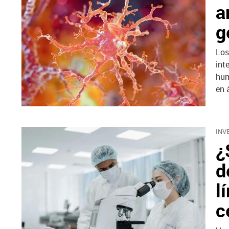
a
g
Los
int
hum
en 
INV
¿
d
l
c