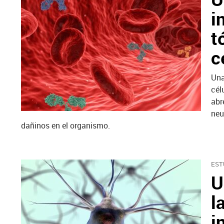
i
t
c
Una
cél
abr
neu
dañinos en el organismo.
EST
U
l
i