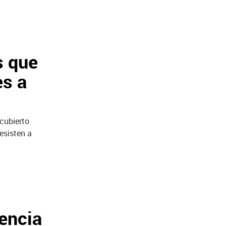
s que
es a
cubierto
esisten a
gencia