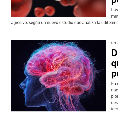
Las
mut
agresivo, según un nuevo estudio que analiza las diferenc
UN 
D
q
p
En 
nac
pio
des
ide