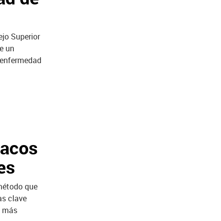
ejo Superior
ne un
a enfermedad
macos
es
 método que
as clave
s más