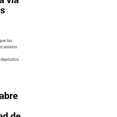
as
que las
 mecanismo
 depósitos
 abre
ad de