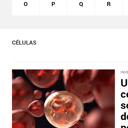
O
P
Q
R
CÉLULAS
INV
U
c
s
d
p