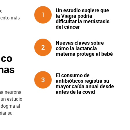
Un estudio sugiere que
de
1
la Viagra podría
iento más
dificultar la metástasis
del cáncer
Nuevas claves sobre
2
cómo la lactancia
materna protege al bebé
ico
nas
El consumo de
3
antibióticos registra su
mayor caída anual desde
antes de la covid
una neurona
 un estudio
e dogma al
iar su