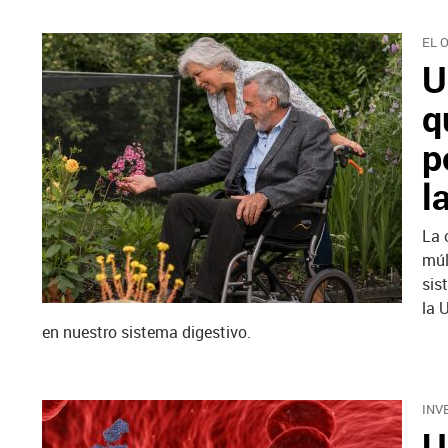
EL 
U
q
p
l
La 
múl
sis
la 
en nuestro sistema digestivo.
INV
U