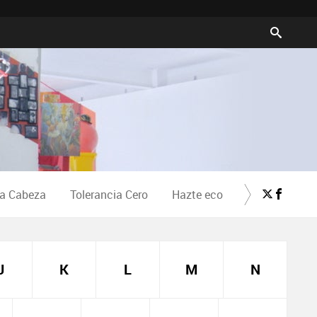
la Cabeza
Tolerancia Cero
Hazte eco
Crea Cultura
J
K
L
M
N