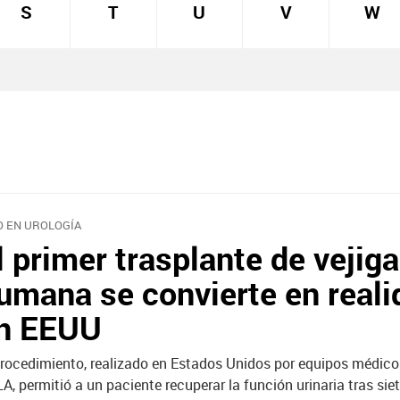
S
T
U
V
W
O EN UROLOGÍA
l primer trasplante de vejiga
umana se convierte en reali
n EEUU
procedimiento, realizado en Estados Unidos por equipos médic
A, permitió a un paciente recuperar la función urinaria tras sie