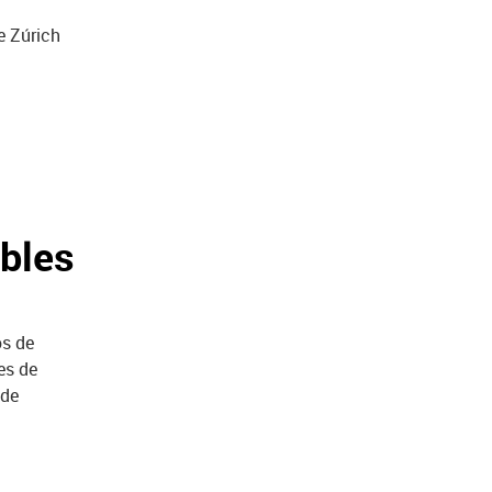
e Zúrich
ables
os de
es de
 de