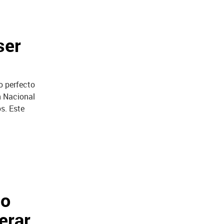
ser
o perfecto
n Nacional
s. Este
.
lo
erar