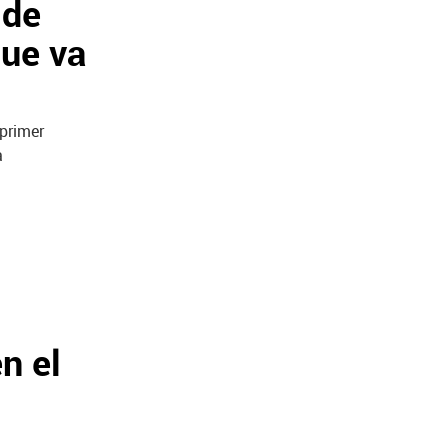
 de
que va
 primer
a
n el