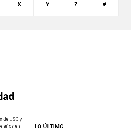
X
Y
Z
#
dad
os de USC y
LO ÚLTIMO
te años en