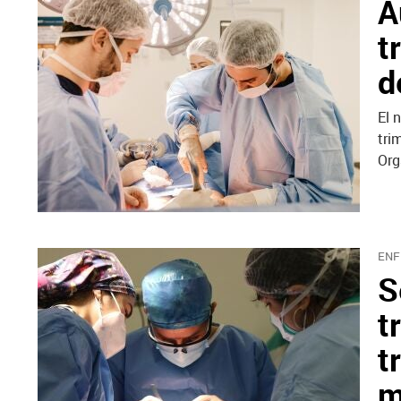
A
t
d
El 
tri
Org
ENF
S
t
t
m