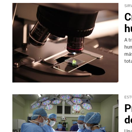
SIR
C
h
A t
hum
más
tot
EST
P
d
Una