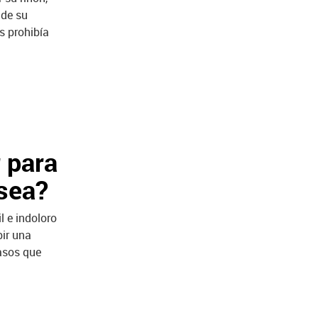
 de su
s prohibía
 para
sea?
l e indoloro
bir una
asos que