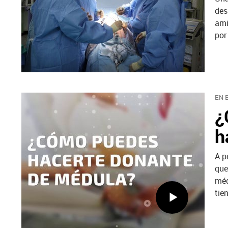
des
ami
por
EN 
¿
h
A p
que
méd
tie