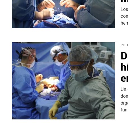
Los
con
hem
POD
D
h
e
Un 
don
órg
fun