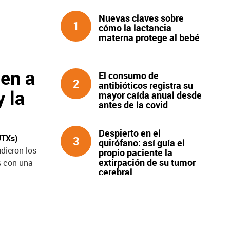
Nuevas claves sobre
1
cómo la lactancia
materna protege al bebé
nen a
El consumo de
2
antibióticos registra su
y la
mayor caída anual desde
antes de la covid
Despierto en el
UTXs)
3
quirófano: así guía el
dieron los
propio paciente la
extirpación de su tumor
s con una
cerebral