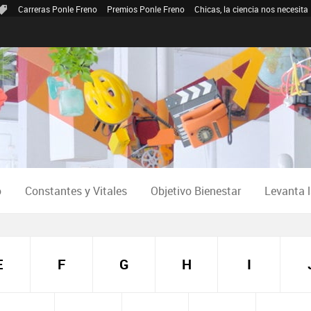
Carreras Ponle Freno
Premios Ponle Freno
Chicas, la ciencia nos necesita
o
Constantes y Vitales
Objetivo Bienestar
Levanta 
E
F
G
H
I