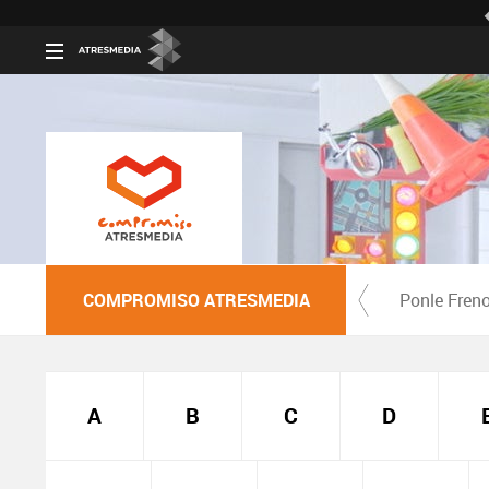
COMPROMISO ATRESMEDIA
Ponle Fren
A
B
C
D