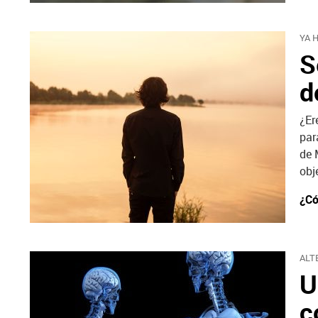
YA 
S
d
¿Er
par
de 
obj
¿Có
ALT
U
c