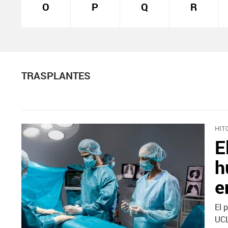
O
P
Q
R
TRASPLANTES
HIT
E
h
e
El 
UCL