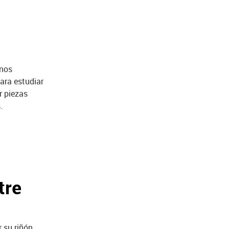
anos
ara estudiar
r piezas
.
tre
 su riñón,