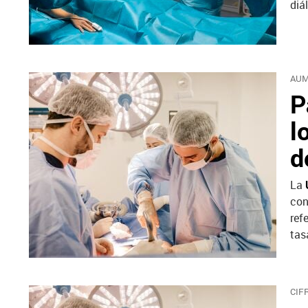
diá
AUM
P
l
d
La
U
con
ref
tas
CIF