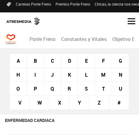
Carreras Ponle Freno
Premios Ponle Freno
Chicas, la ciencia nos nece
Ponle Freno
Constantes y Vitales
Objetivo Bi
A
B
C
D
E
F
G
H
I
J
K
L
M
N
O
P
Q
R
S
T
U
V
W
X
Y
Z
#
ENFERMEDAD CARDIACA