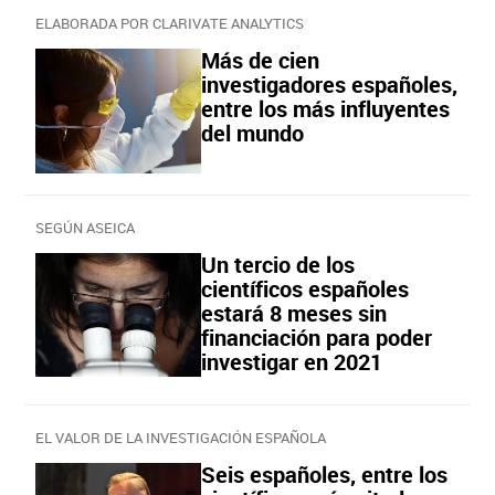
ELABORADA POR CLARIVATE ANALYTICS
Más de cien
investigadores españoles,
entre los más influyentes
del mundo
SEGÚN ASEICA
Un tercio de los
científicos españoles
estará 8 meses sin
financiación para poder
investigar en 2021
EL VALOR DE LA INVESTIGACIÓN ESPAÑOLA
Seis españoles, entre los