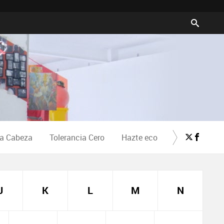
la Cabeza
Tolerancia Cero
Hazte eco
Crea Cultura
J
K
L
M
N