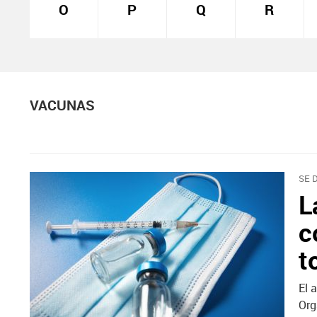
O
P
Q
R
VACUNAS
SE 
L
c
t
El 
Org