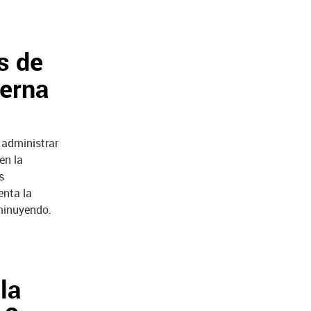
s de
derna
 administrar
en la
s
enta la
minuyendo.
la