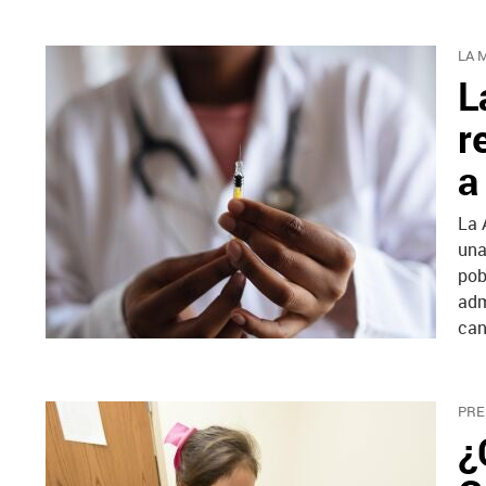
LA 
L
r
a
La 
una
pob
adm
can
PRE
¿