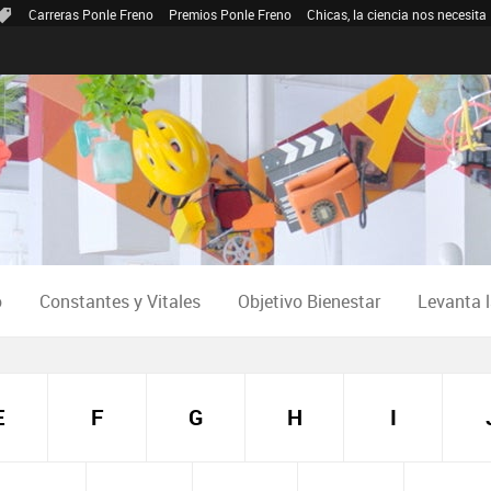
Carreras Ponle Freno
Premios Ponle Freno
Chicas, la ciencia nos necesita
o
Constantes y Vitales
Objetivo Bienestar
Levanta 
E
F
G
H
I