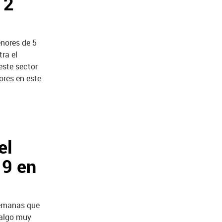
12
enores de 5
ra el
este sector
ores en este
el
19 en
semanas que
 algo muy