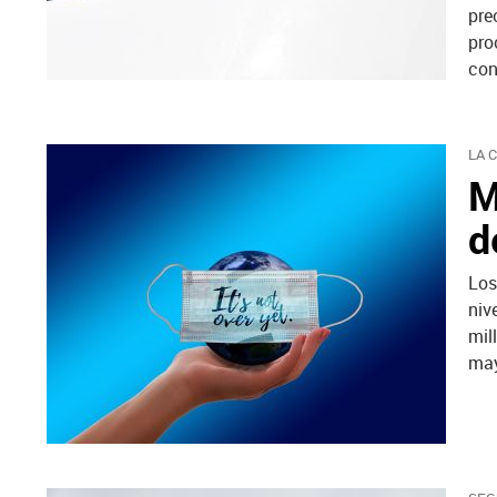
pre
pro
con
LA 
M
d
Los
niv
mil
may