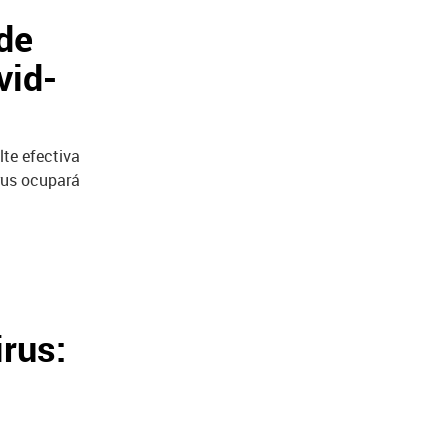
de
vid-
te efectiva
irus ocupará
irus: