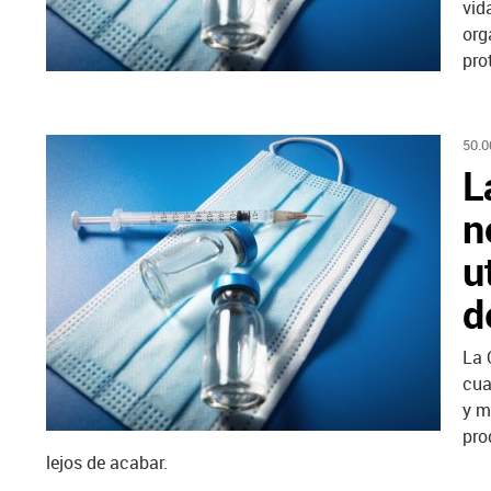
vid
org
pro
50.
L
n
u
d
La 
cua
y m
pro
lejos de acabar.