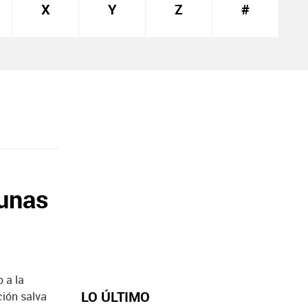
X
Y
Z
#
cunas
 a la
LO ÚLTIMO
ción salva