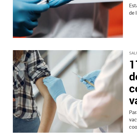
Est
de 
SAL
1
d
c
v
Par
vac
coo