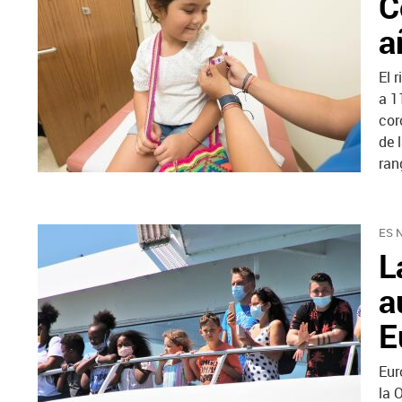
C
a
El 
a 1
cor
de 
ran
ES 
L
a
E
Eur
la 