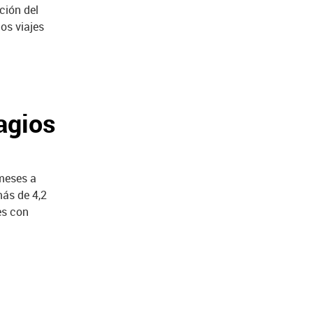
ción del
os viajes
agios
meses a
más de 4,2
es con