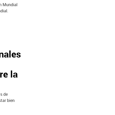
ón Mundial
dial.
nales
re la
as de
tar bien