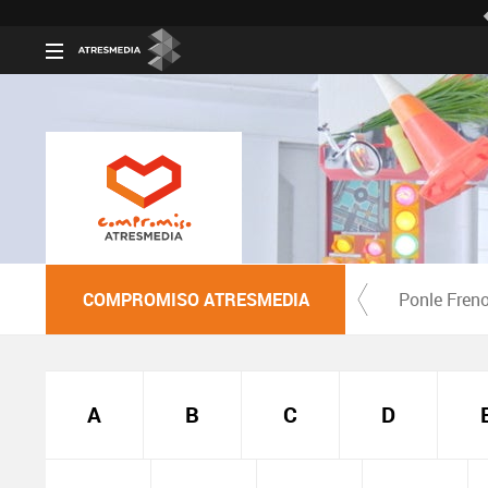
COMPROMISO ATRESMEDIA
Ponle Fren
A
B
C
D