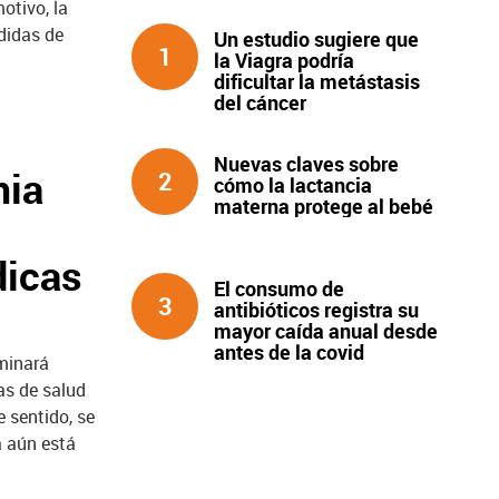
otivo, la
didas de
Un estudio sugiere que
1
la Viagra podría
dificultar la metástasis
del cáncer
Nuevas claves sobre
mia
2
cómo la lactancia
materna protege al bebé
dicas
El consumo de
3
antibióticos registra su
mayor caída anual desde
antes de la covid
minará
as de salud
e sentido, se
a aún está