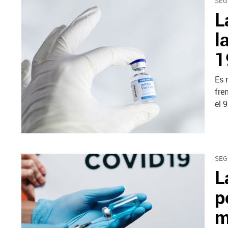
SEG
L
l
1
Es 
fre
el 
SEG
L
p
m