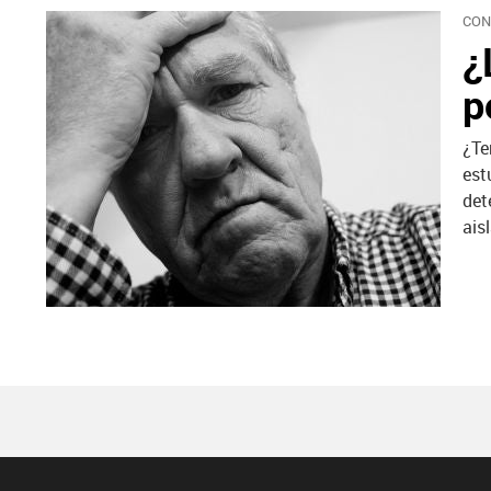
CON
¿
p
¿Te
est
det
ais