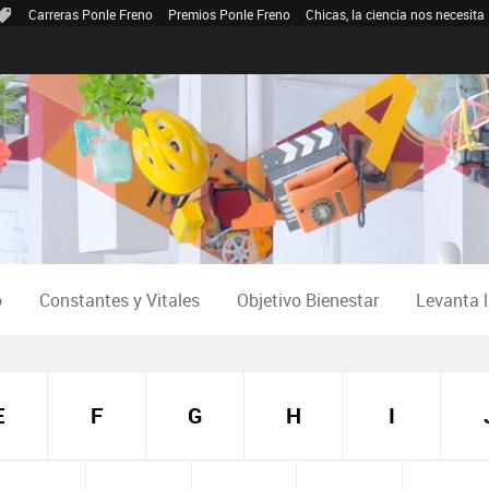
Carreras Ponle Freno
Premios Ponle Freno
Chicas, la ciencia nos necesita
o
Constantes y Vitales
Objetivo Bienestar
Levanta 
E
F
G
H
I