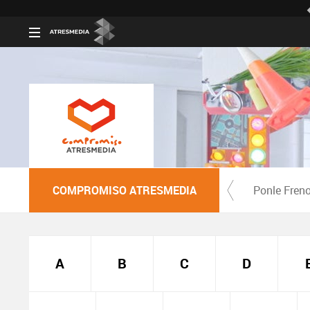
COMPROMISO ATRESMEDIA
Ponle Fren
A
B
C
D