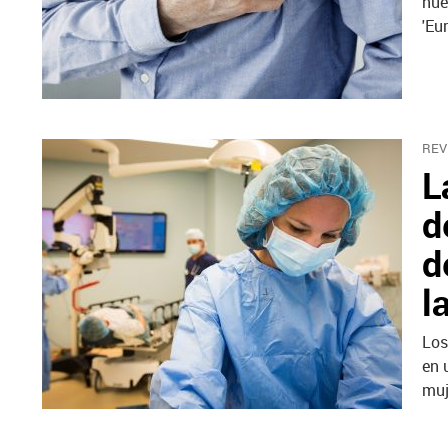
nue
'Eu
REV
L
d
d
l
Los
en 
muj