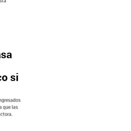
ista
asa
o si
ingresados
a que las
octora.