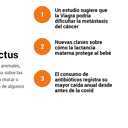
Un estudio sugiere que
1
la Viagra podría
dificultar la metástasis
del cáncer
Nuevas claves sobre
2
cómo la lactancia
ictus
materna protege al bebé
 animales,
a sobre las
El consumo de
3
antibióticos registra su
n matar o
mayor caída anual desde
o de algunos
antes de la covid