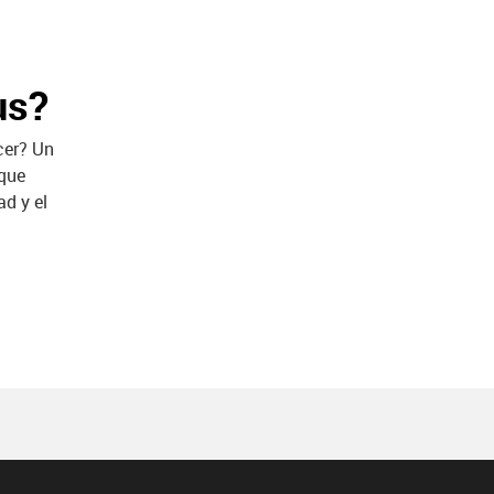
us?
cer? Un
 que
ad y el