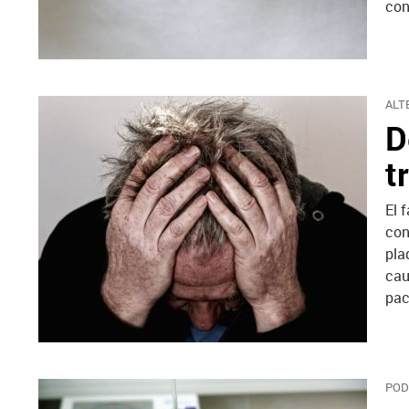
con
ALT
D
t
El 
con
pla
cau
pac
POD