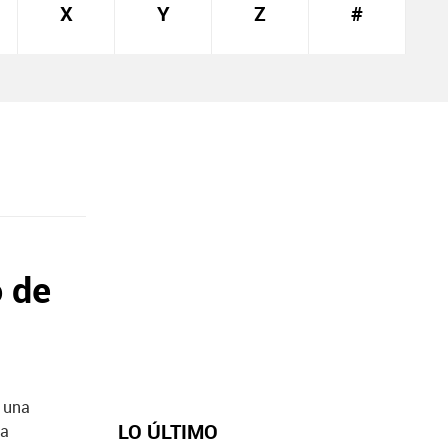
X
Y
Z
#
o de
r una
LO ÚLTIMO
ha