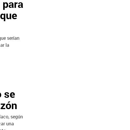
 para
aque
ue serían
ar la
o se
azón
íaco, según
car una