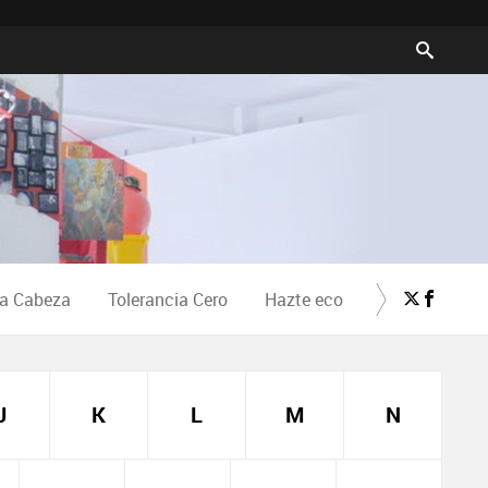
la Cabeza
Tolerancia Cero
Hazte eco
Crea Cultura
J
K
L
M
N