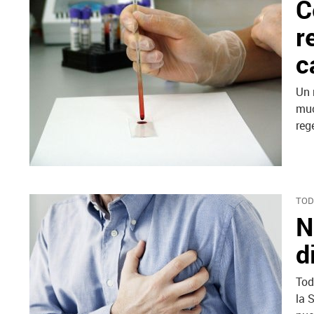
C
r
c
Un 
muc
reg
TOD
N
d
Tod
la 