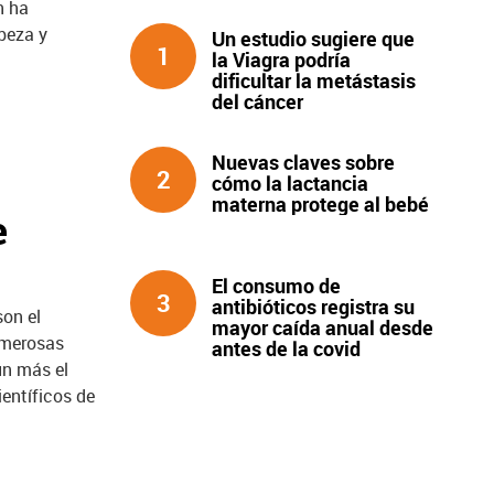
n ha
beza y
Un estudio sugiere que
1
la Viagra podría
dificultar la metástasis
del cáncer
Nuevas claves sobre
2
cómo la lactancia
materna protege al bebé
e
El consumo de
3
antibióticos registra su
son el
mayor caída anual desde
umerosas
antes de la covid
ún más el
ientíficos de