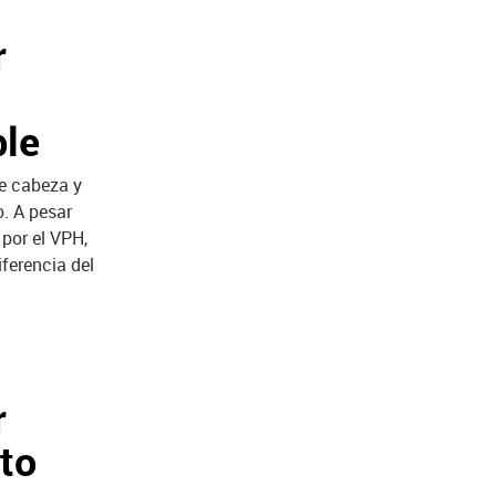
r
ble
de cabeza y
o. A pesar
por el VPH,
ferencia del
r
to