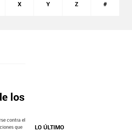
X
Y
Z
#
e los
se contra el
LO ÚLTIMO
cciones que