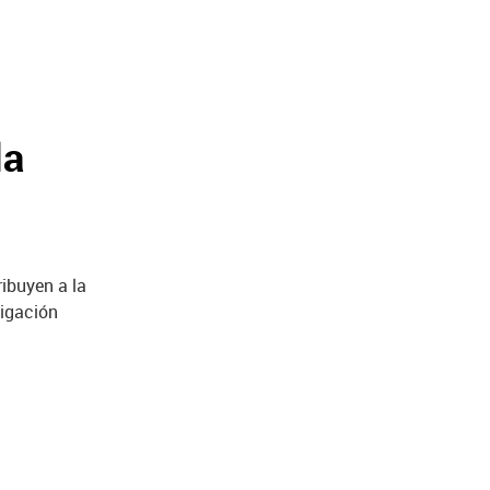
la
ibuyen a la
tigación