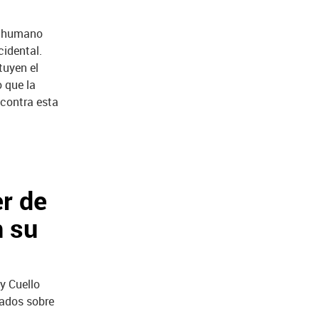
ma humano
idental.
tuyen el
o que la
 contra esta
er de
n su
y Cuello
gados sobre