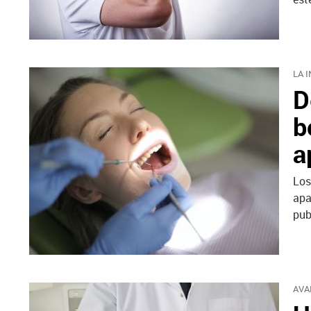
LA 
D
b
a
Los
apa
pub
AVA