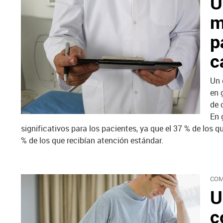
U
m
p
c
Un 
en 
de 
En 
significativos para los pacientes, ya que el 37 % de los
% de los que recibían atención estándar.
COM
U
c