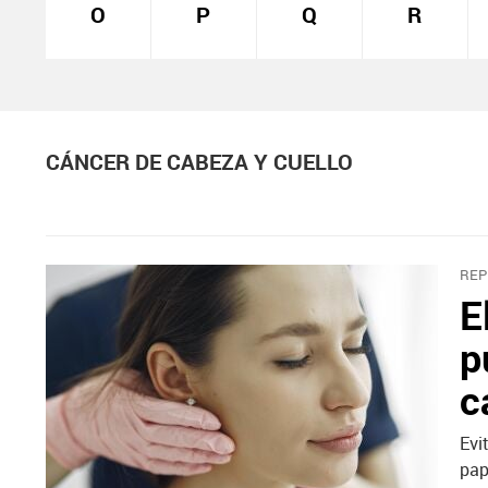
O
P
Q
R
CÁNCER DE CABEZA Y CUELLO
REP
E
p
c
Evi
pap