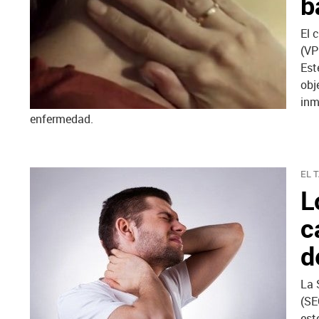
b
El 
(VP
Est
obj
inm
enfermedad.
EL 
L
c
d
La 
(SE
est