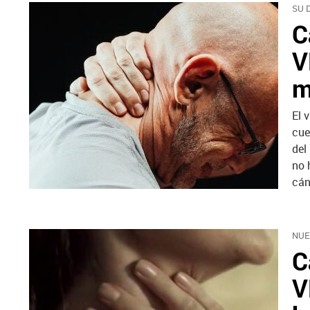
SU 
C
V
m
El 
cue
del
no 
cán
NUE
C
V