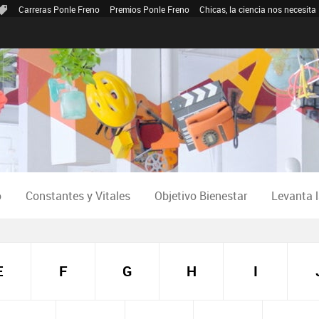
Carreras Ponle Freno
Premios Ponle Freno
Chicas, la ciencia nos necesita
o
Constantes y Vitales
Objetivo Bienestar
Levanta 
E
F
G
H
I