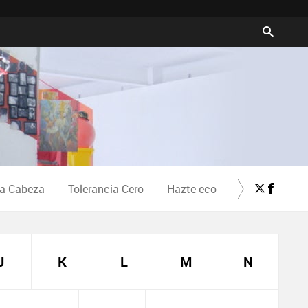
la Cabeza
Tolerancia Cero
Hazte eco
Crea Cultura
J
K
L
M
N