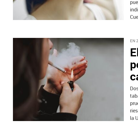
pue
ind
Cue
EN 
E
p
c
Dos
tab
pru
rie
la 