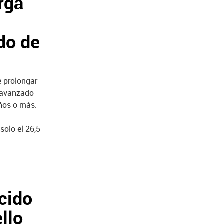
rga
do de
 prolongar
r avanzado
años o más.
solo el 26,5
ácido
llo