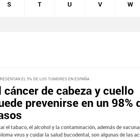
S
T
U
V
W
RESENTAN EL 5% DE LOS TUMORES EN ESPAÑA
l cáncer de cabeza y cuello
uede prevenirse en un 98% d
asos
tar el tabaco, el alcohol y la contaminación, además de vacunar
iloma virus y cuidar la salud bucodental, son algunas de las a