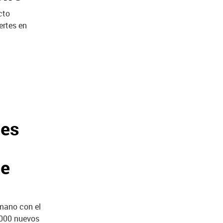
cto
ertes en
des
de
umano con el
.000 nuevos