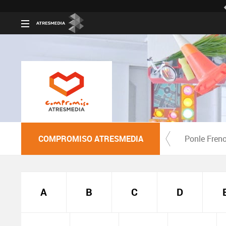
COMPROMISO ATRESMEDIA
Ponle Fren
A
B
C
D