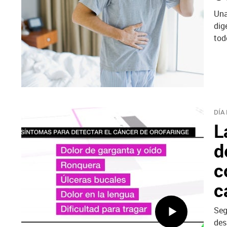
Una
dig
tod
DÍA
L
d
c
c
Seg
des