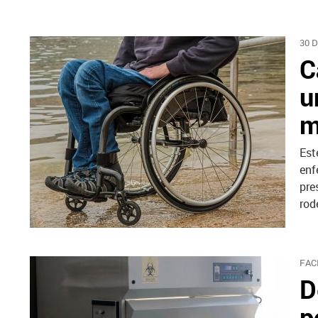
30 
C
u
m
Est
enf
pre
rod
FAC
D
p