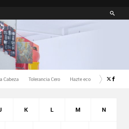
la Cabeza
Tolerancia Cero
Hazte eco
Crea Cultura
J
K
L
M
N