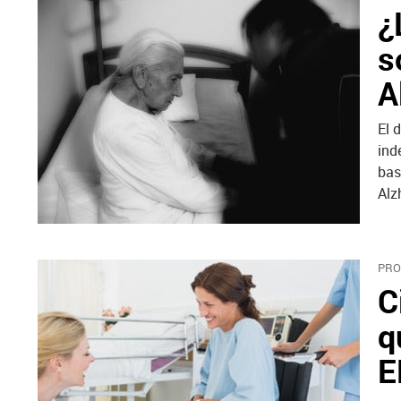
¿
s
A
El 
ind
bas
Alz
PRO
C
q
E