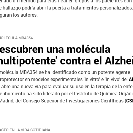
eñado un método para clasificar en grupos a los pacientes con
e hallazgo podría abrir la puerta a tratamientos personalizados
guran los autores.
MOLÉCULA MBA354
escubren una molécula
multipotente' contra el Alzh
molécula MBA354 se ha identificado como un potente agente
roprotector en modelos experimentales 'in vitro' e 'in vivo' del
A
 abre una nueva vía para evaluar su uso en la terapia de la enf
cubrimiento ha sido liderado por el Instituto de Química Orgán
Madrid, del Consejo Superior de Investigaciones Científicas (
CS
ACTO EN LA VIDA COTIDIANA