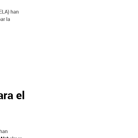
(ELA) han
ar la
ara el
 han