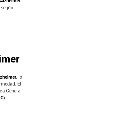
Alzheimer
.
, según
eimer
lzheimer
,
lo
ermedad. El
ica General
IC
).