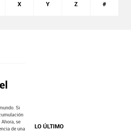
X
Y
Z
#
el
 mundo. Si
 acumulación
 Ahora, se
LO ÚLTIMO
encia de una