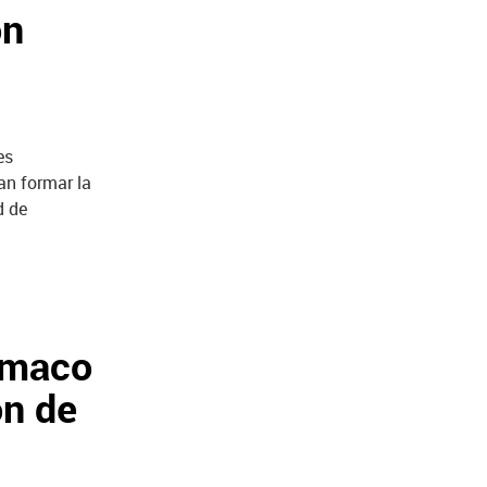
ón
es
an formar la
d de
ármaco
ón de