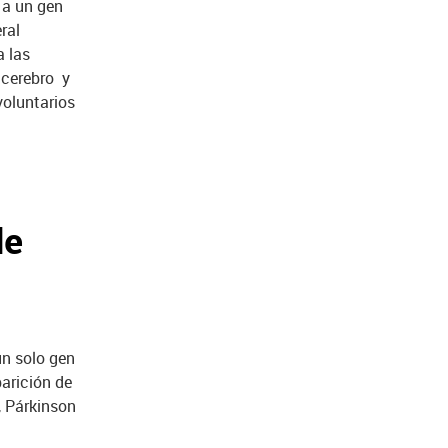
 a un gen
ral
a las
 cerebro y
voluntarios
de
un solo gen
parición de
, Párkinson