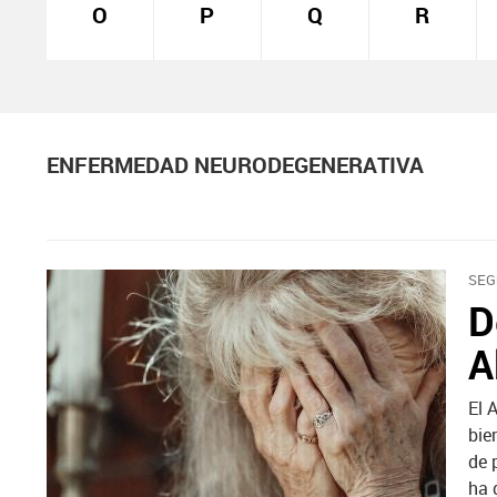
O
P
Q
R
ENFERMEDAD NEURODEGENERATIVA
SEG
D
A
El 
bie
de 
ha 