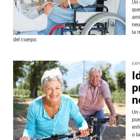
Un 
que
ami
neu
la 
del cuerpo.
EXP
I
p
n
Un 
pue
enf
o l