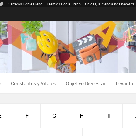
Carreras Ponle Freno
Premios Ponle Freno
Chicas, la ciencia nos necesita
o
Constantes y Vitales
Objetivo Bienestar
Levanta 
E
F
G
H
I