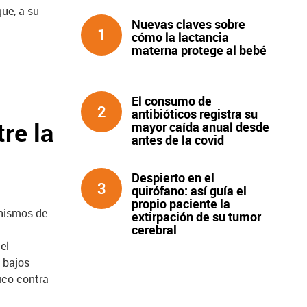
que, a su
Nuevas claves sobre
1
cómo la lactancia
materna protege al bebé
El consumo de
2
antibióticos registra su
re la
mayor caída anual desde
antes de la covid
Despierto en el
3
quirófano: así guía el
propio paciente la
anismos de
extirpación de su tumor
cerebral
el
 bajos
ico contra