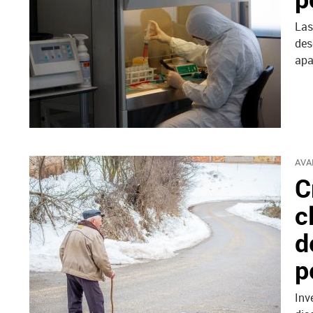
Las
des
apa
AVA
C
c
d
p
Inv