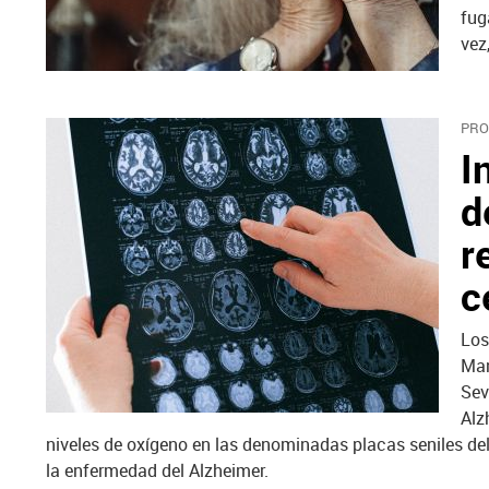
fug
vez
PRO
I
d
r
c
Los
Man
Sev
Alz
niveles de oxígeno en las denominadas placas seniles de
la enfermedad del Alzheimer.