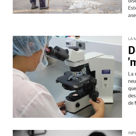
dis
Est
ase
LA 
D
'
La 
neu
que
des
de 
IMP