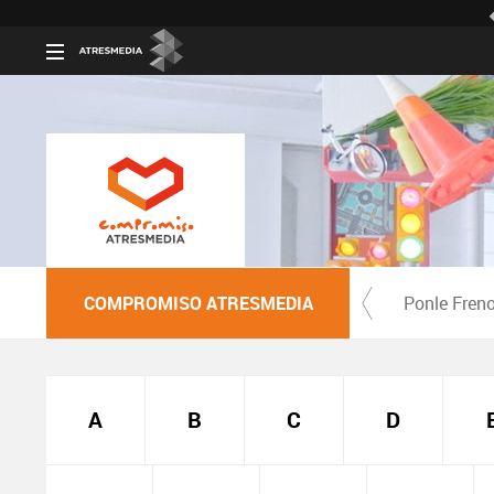
COMPROMISO ATRESMEDIA
Ponle Fren
A
B
C
D