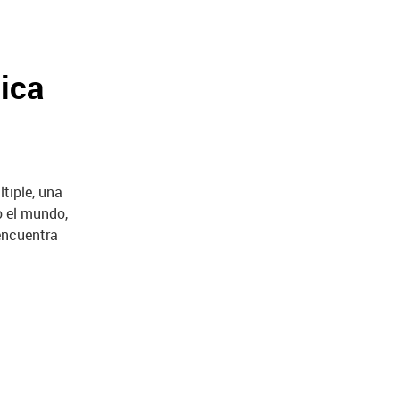
ica
tiple, una
o el mundo,
encuentra